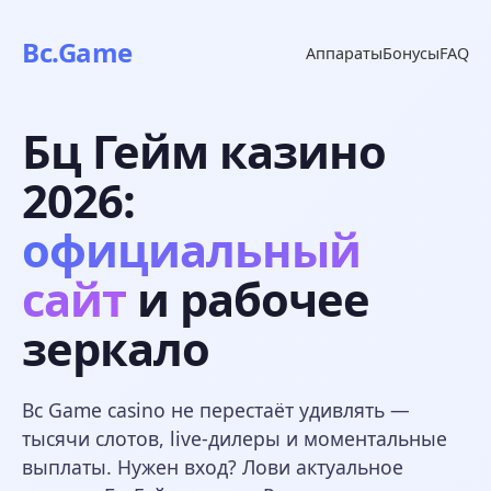
Bc.Game
Аппараты
Бонусы
FAQ
Бц Гейм казино
2026:
официальный
сайт
и рабочее
зеркало
Bc Game casino не перестаёт удивлять —
тысячи слотов, live-дилеры и моментальные
выплаты. Нужен вход? Лови актуальное