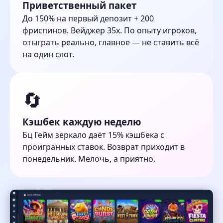
Приветственный пакет
До 150% на первый депозит + 200
фриспинов. Вейджер 35x. По опыту игроков,
отыграть реально, главное — не ставить всё
на один слот.
🔄
Кэшбек каждую неделю
Бц Гейм зеркало даёт 15% кэшбека с
проигранных ставок. Возврат приходит в
понедельник. Мелочь, а приятно.