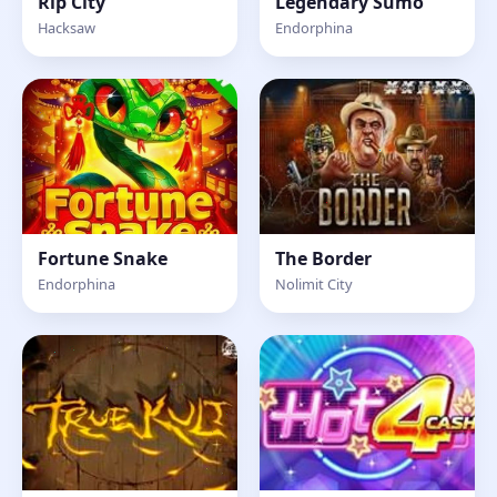
Rip City
Legendary Sumo
Hacksaw
Endorphina
Fortune Snake
The Border
Endorphina
Nolimit City