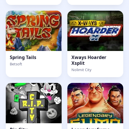
Spring Tails
Xways Hoarder
Xsplit
Betsoft
Nolimit City