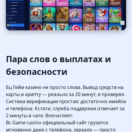
Пара слов о выплатах и
безопасности
Бц Гейм казино не просто слова. Вывод средств на
карты и крипту — реально за 20 минут, я проверял.
Система верификации простая: достаточно имейла
и телефона. Кстати, служба поддержки отвечает за
2 минуты в чате. Впечатляет.
Bc Game casino официальный сайт грузится
мгновенно даже с телефона, зеркало — просто