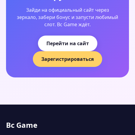
Зайди на официальный сайт через
зеркало, забери бонус и запусти любимый
слот. Bc Game ждёт.
Перейти на сайт
Зарегистрироваться
Bc Game