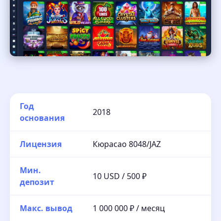
Год
2018
основания
Лицензия
Кюрасао 8048/JAZ
Мин.
10 USD / 500 ₽
депозит
Макс. вывод
1 000 000 ₽ / месяц